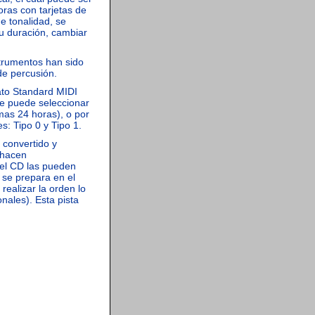
oras con tarjetas de
e tonalidad, se
su duración, cambiar
trumentos han sido
de percusión.
ato Standard MIDI
te puede seleccionar
imas 24 horas), o por
s: Tipo 0 y Tipo 1.
 convertido y
 hacen
el CD las pueden
 se prepara en el
 realizar la orden lo
nales). Esta pista