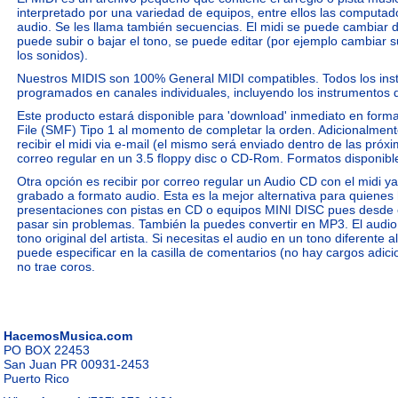
interpretado por una variedad de equipos, entre ellos las computad
audio. Se les llama también secuencias. El midi se puede cambiar d
puede subir o bajar el tono, se puede editar (por ejemplo cambiar 
los sonidos).
Nuestros MIDIS son 100% General MIDI compatibles. Todos los ins
programados en canales individuales, incluyendo los instrumentos 
Este producto estará disponible para 'download' inmediato en form
File (SMF) Tipo 1 al momento de completar la orden. Adicionalmen
recibir el midi via e-mail (el mismo será enviado dentro de las próx
correo regular en un 3.5 floppy disc o CD-Rom. Formatos disponible
Otra opción es recibir por correo regular un Audio CD con el midi ya
grabado a formato audio. Esta es la mejor alternativa para quienes
presentaciones con pistas en CD o equipos MINI DISC pues desde 
pasar sin problemas. También la puedes convertir en MP3. El audio
tono original del artista. Si necesitas el audio en un tono diferente al
puede especificar en la casilla de comentarios (no hay cargos adicio
no trae coros.
HacemosMusica.com
PO BOX 22453
San Juan PR 00931-2453
Puerto Rico