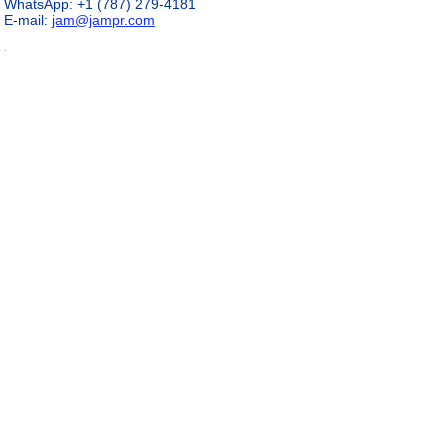
WhatsApp: +1 (787) 279-4181
E-mail:
jam@jampr.com
.