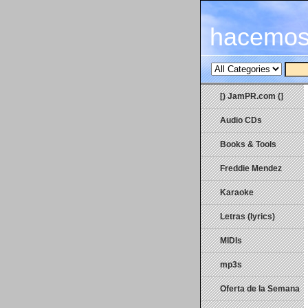
hacemos
[) JamPR.com (]
Audio CDs
Books & Tools
Freddie Mendez
Karaoke
Letras (lyrics)
MIDIs
mp3s
Oferta de la Semana