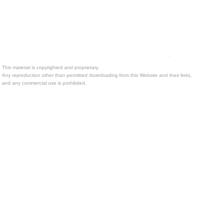
.
This material is copyrighted and proprietary.
Any reproduction other than permitted downloading from this Website and their links,
and any commercial use is prohibited.