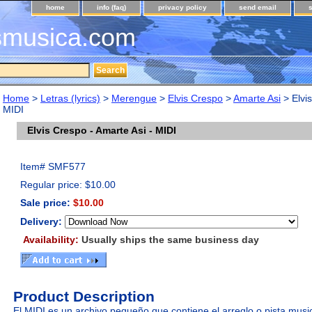
home
info (faq)
privacy policy
send email
musica.com
Home
>
Letras (lyrics)
>
Merengue
>
Elvis Crespo
>
Amarte Asi
> Elvis
MIDI
Elvis Crespo - Amarte Asi - MIDI
Item#
SMF577
Regular price: $10.00
Sale price:
$10.00
Delivery:
Availability:
Usually ships the same business day
Product Description
El MIDI es un archivo pequeño que contiene el arreglo o pista music