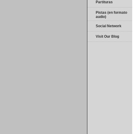
Partituras
Pistas (en formato
audio)
Social Network
Visit Our Blog