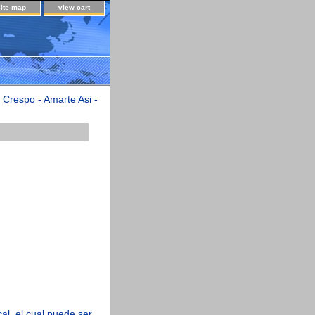
site map
view cart
 Crespo - Amarte Asi -
al, el cual puede ser