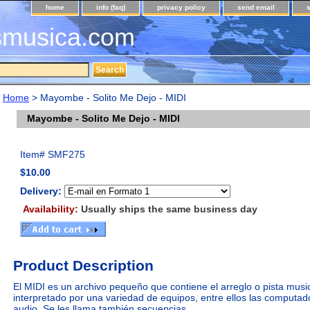
home
info (faq)
privacy policy
send email
musica.com
Home
> Mayombe - Solito Me Dejo - MIDI
Mayombe - Solito Me Dejo - MIDI
Item#
SMF275
$10.00
Delivery:
Availability:
Usually ships the same business day
Product Description
El MIDI es un archivo pequeño que contiene el arreglo o pista music
interpretado por una variedad de equipos, entre ellos las computad
audio. Se les llama también secuencias.