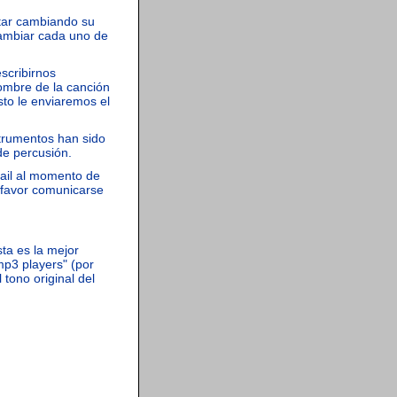
itar cambiando su
 cambiar cada uno de
scribirnos
nombre de la canción
sto le enviaremos el
trumentos han sido
de percusión.
mail al momento de
, favor comunicarse
ta es la mejor
mp3 players" (por
tono original del