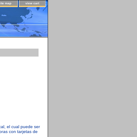
site map
view cart
al, el cual puede ser
oras con tarjetas de