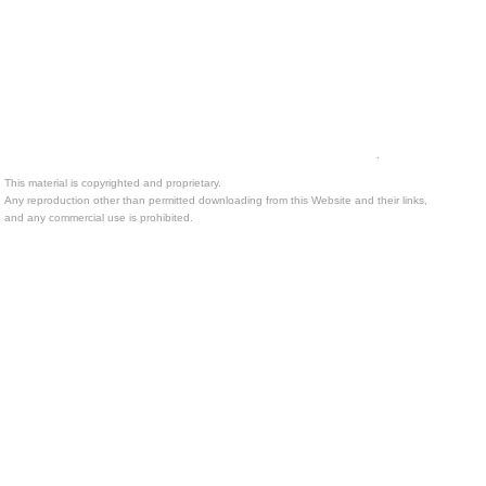
.
This material is copyrighted and proprietary.
Any reproduction other than permitted downloading from this Website and their links,
and any commercial use is prohibited.