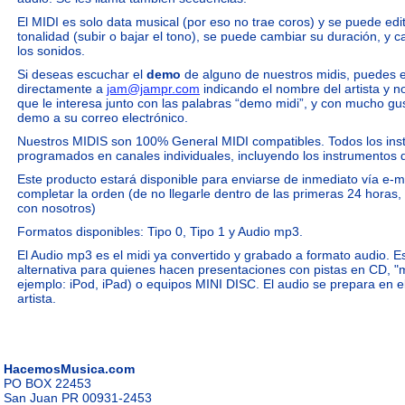
El MIDI es solo data musical (por eso no trae coros) y se puede ed
tonalidad (subir o bajar el tono), se puede cambiar su duración, y
los sonidos.
Si deseas escuchar el
demo
de alguno de nuestros midis, puedes e
directamente a
jam@jampr.com
indicando el nombre del artista y 
que le interesa junto con las palabras “demo midi”, y con mucho gu
demo a su correo electrónico.
Nuestros MIDIS son 100% General MIDI compatibles. Todos los ins
programados en canales individuales, incluyendo los instrumentos 
Este producto estará disponible para enviarse de inmediato vía e-
completar la orden (de no llegarle dentro de las primeras 24 horas
con nosotros)
Formatos disponibles: Tipo 0, Tipo 1 y Audio mp3.
El Audio mp3 es el midi ya convertido y grabado a formato audio. Es
alternativa para quienes hacen presentaciones con pistas en CD, "
ejemplo: iPod, iPad) o equipos MINI DISC. El audio se prepara en el 
artista.
HacemosMusica.com
PO BOX 22453
San Juan PR 00931-2453