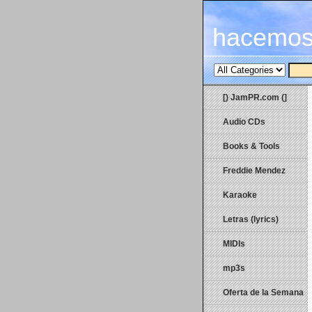
hacemos
[) JamPR.com (]
Audio CDs
Books & Tools
Freddie Mendez
Karaoke
Letras (lyrics)
MIDIs
mp3s
Oferta de la Semana