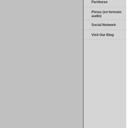
Partituras
Pistas (en formato
audio)
Social Network
Visit Our Blog