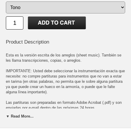
Product Description
Esta es la versión escrita de los arreglos (sheet music). También se
les llama transcripciones, copias, o arreglos.
IMPORTANTE: Usted debe seleccionar la instrumentación exacta que
necesite: no compre partituras para instrumentos que no van a estar
en tarima (en otras palabras, no permita que le sobre alguna partitura
ya que puede crear un hueco en la armonía, o puede que le falte
alguna línea importante).
Las partituras son preparadas en formato Adobe Acrobat (.pdf) y son
enviadas por e-mail dentro de las próximas 24 horas.
▼ Read More...
Para poder abrir el archivo PDF necesita tener instalado el Adobe
Acrobat Reader. Este programa es gratis y puede bajarlo en:
http://www.adobe.com