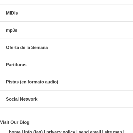
MIDIs
mp3s
Oferta de la Semana
Partituras
Pistas (en formato audio)
Social Network
Visit Our Blog
home
info (faq)
privacy policy
send email
site map