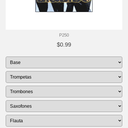
P250
$0.99