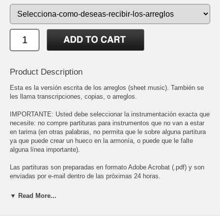
Product Description
Esta es la versión escrita de los arreglos (sheet music). También se
les llama transcripciones, copias, o arreglos.
IMPORTANTE: Usted debe seleccionar la instrumentación exacta que
necesite: no compre partituras para instrumentos que no van a estar
en tarima (en otras palabras, no permita que le sobre alguna partitura
ya que puede crear un hueco en la armonía, o puede que le falte
alguna línea importante).
Las partituras son preparadas en formato Adobe Acrobat (.pdf) y son
enviadas por e-mail dentro de las próximas 24 horas.
Para poder abrir el archivo PDF necesita tener instalado el Adobe
▼ Read More...
Acrobat Reader. Este programa es gratis y puede bajarlo en:
http://www.adobe.com