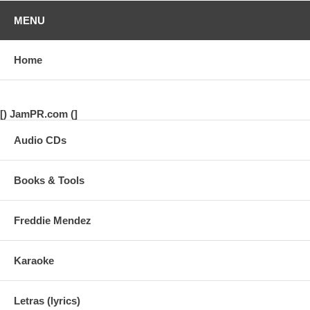
También puede seleccionar recibir los arreglos (Delivery) en CD-Rom
MENU
(data) o impresos en papel por correo regular.
(para más información hacer clic en info (faq) arriba en el menú)
Home
[) JamPR.com (]
Audio CDs
Books & Tools
Freddie Mendez
Karaoke
Letras (lyrics)