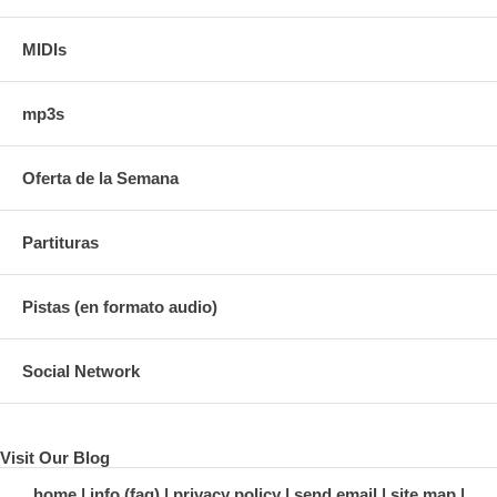
MIDIs
mp3s
Oferta de la Semana
Partituras
Pistas (en formato audio)
Social Network
Visit Our Blog
home
info (faq)
privacy policy
send email
site map