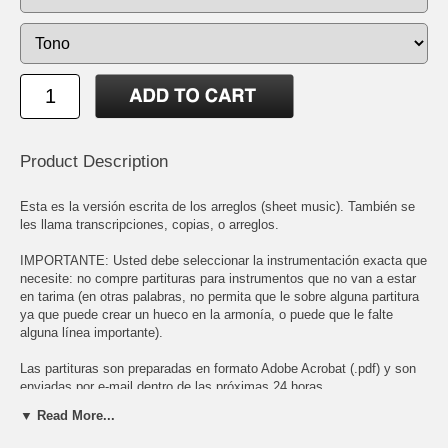
Product Description
Esta es la versión escrita de los arreglos (sheet music). También se
les llama transcripciones, copias, o arreglos.
IMPORTANTE: Usted debe seleccionar la instrumentación exacta que
necesite: no compre partituras para instrumentos que no van a estar
en tarima (en otras palabras, no permita que le sobre alguna partitura
ya que puede crear un hueco en la armonía, o puede que le falte
alguna línea importante).
Las partituras son preparadas en formato Adobe Acrobat (.pdf) y son
enviadas por e-mail dentro de las próximas 24 horas.
▼ Read More...
Para poder abrir el archivo PDF necesita tener instalado el Adobe
Acrobat Reader. Este programa es gratis y puede bajarlo en: