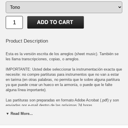
Product Description
Esta es la versión escrita de los arreglos (sheet music). También se
les llama transcripciones, copias, o arreglos.
IMPORTANTE: Usted debe seleccionar la instrumentación exacta que
necesite: no compre partituras para instrumentos que no van a estar
en tarima (en otras palabras, no permita que le sobre alguna partitura
ya que puede crear un hueco en la armonía, o puede que le falte
alguna línea importante).
Las partituras son preparadas en formato Adobe Acrobat (.pdf) y son
enviadas por e-mail dentro de las próximas 24 horas.
▼ Read More...
Para poder abrir el archivo PDF necesita tener instalado el Adobe
Acrobat Reader. Este programa es gratis y puede bajarlo en:
http://www.adobe.com