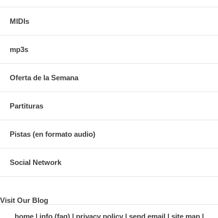
MIDIs
mp3s
Oferta de la Semana
Partituras
Pistas (en formato audio)
Social Network
Visit Our Blog
home
info (faq)
privacy policy
send email
site map