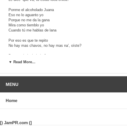
Ponme el alcoholado Juana
Eso no lo aguanto yo
Porque no me da la gana
Mira como tiemblo yo
Cuando tú me hablas de lana
Por eso es que te repito
No hay mas chavos, no hay mas na’, oíste?
Ponme el alcoholado Juana
▼ Read More...
Ponme el alcoholado Juana
Ponme el alcoholado Juana
Que yo me voy ahora y regreso por la mañana
MENU
El alcoholado Juana
Dame un sobito de alcoholado, pa’que se me quite lo malo
El alcoholado Juana
Home
Juana, Juanita, Juana, Juanita, señora Juana
El alcoholado Juana
Juana dice “ya son las 12 y no llega”
El alcoholado Juana
Me hará lo mismo que ayer, esperando en la cama
[) JamPR.com (]