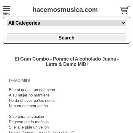
hacemosmusica.com
El Gran Combo - Ponme el Alcoholado Juana -
Letra & Demo MIDI
DEMO MIDI
Ese si que es un campeón
A su mujer no mantiene
No da chavos pa’los nenes
Ni para comprar jamón
Sale para un vacilón
Regresa por la mañana
Si ella le pide un vellón
Le dice “que va, tu estás loca chica?”